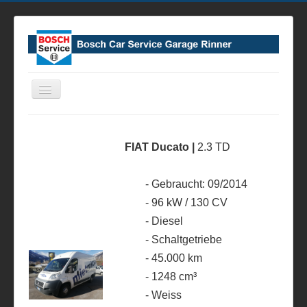
Navigation
an/aus
Home
Leistungen
FIAT Ducato |
2.3 TD
Verkauf
- Gebraucht: 09/2014
Über Uns
- 96 kW / 130 CV
Kontakt
- Diesel
Impressum
- Schaltgetriebe
- 45.000 km
- 1248 cm³
- Weiss