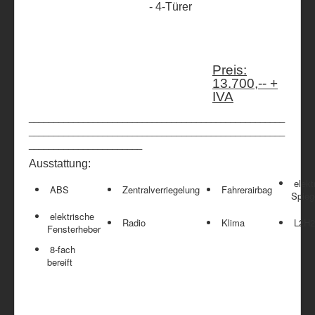
- 4-Türer
Preis:
13.700,-- +
IVA
____________________________________________________
____________________________________________________
_______________________
Ausstattung:
elekt
ABS
Zentralverriegelung
Fahrerairbag
Spieg
elektrische
Radio
Klima
L2H2
Fensterheber
8-fach
bereift